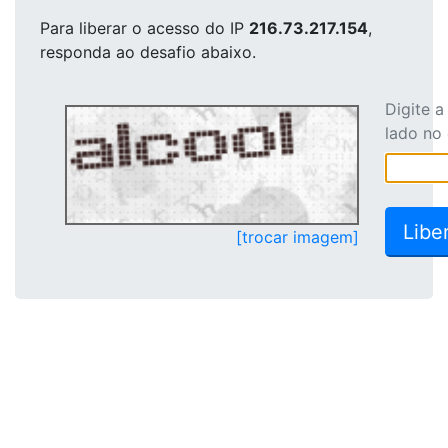
Para liberar o acesso
do IP
216.73.217.154
,
responda ao desafio abaixo.
Digite 
lado no
[trocar imagem]